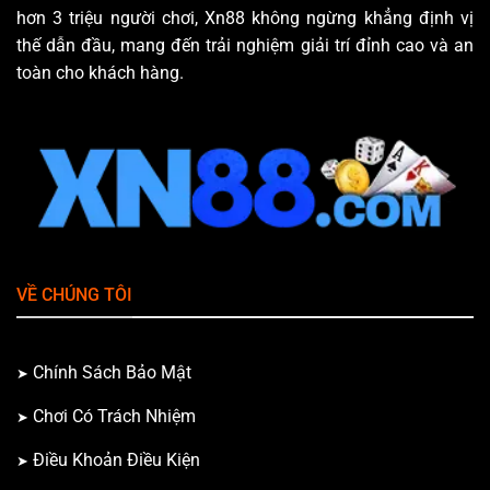
hơn 3 triệu người chơi, Xn88 không ngừng khẳng định vị
thế dẫn đầu, mang đến trải nghiệm giải trí đỉnh cao và an
toàn cho khách hàng.
VỀ CHÚNG TÔI
Chính Sách Bảo Mật
Chơi Có Trách Nhiệm
Điều Khoản Điều Kiện