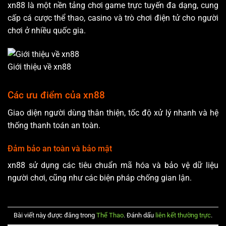
xn88 là một nền tảng chơi game trực tuyến đa dạng, cung
cấp cá cược thể thao, casino và trò chơi điện tử cho người
chơi ở nhiều quốc gia.
Giới thiệu về xn88
Các ưu điểm của xn88
Giao diện người dùng thân thiện, tốc độ xử lý nhanh và hệ
thống thanh toán an toàn.
Đảm bảo an toàn và bảo mật
xn88 sử dụng các tiêu chuẩn mã hóa và bảo vệ dữ liệu
người chơi, cũng như các biện pháp chống gian lận.
Bài viết này được đăng trong
Thể Thao
. Đánh dấu
liên kết thường trực
.