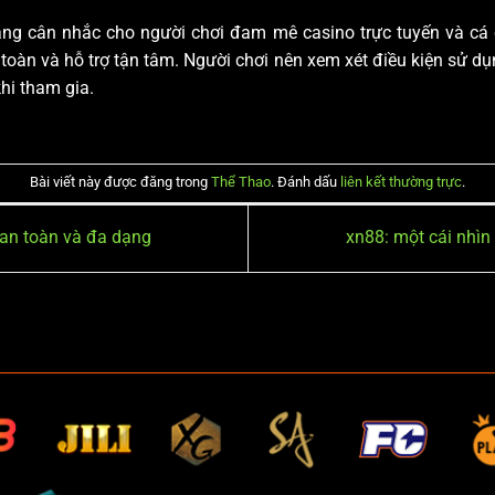
ng cân nhắc cho người chơi đam mê casino trực tuyến và cá c
toàn và hỗ trợ tận tâm. Người chơi nên xem xét điều kiện sử dụng
hi tham gia.
Bài viết này được đăng trong
Thể Thao
. Đánh dấu
liên kết thường trực
.
 an toàn và đa dạng
xn88: một cái nhìn