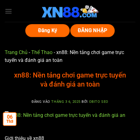
Bỏ
qua
nội
dung
Đăng Ký
ĐĂNG NHẬP
Trang Chủ
-
Thể Thao
-
xn88: Nền tảng chơi game trực
tuyến và đánh giá an toàn
xn88: Nền tảng chơi game trực tuyến
và đánh giá an toàn
ĐĂNG VÀO
THÁNG 3 6, 2025
BỞI
OBITO SEO
06
Th3
Giới thiệu về xn88