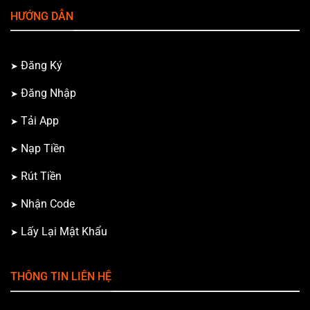
HƯỚNG DẪN
Đăng Ký
Đăng Nhập
Tải App
Nạp Tiền
Rút Tiền
Nhận Code
Lấy Lại Mật Khẩu
THÔNG TIN LIÊN HỆ