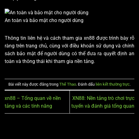
An toàn và bảo mật cho người dùng
Thông tin liên hệ và cách tham gia xn88 được trình bày rõ
ràng trên trang chủ, cùng với điều khoản sử dụng và chính
sách bảo mật để người dùng có thể đưa ra quyết định an
toàn và thông thái khi tham gia nền tảng.
Bài viết này được đăng trong
Thể Thao
. Đánh dấu
liên kết thường trực
.
xn88 – Tổng quan về nền
XN88: Nền tảng trò chơi trực
tảng và các tính năng
tuyến và đánh giá tổng quan