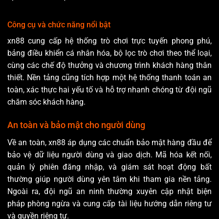
Công cụ và chức năng nổi bật
xn88 cung cấp hệ thống trò chơi trực tuyến phong phú,
bảng điều khiển cá nhân hóa, bộ lọc trò chơi theo thể loại,
cùng các chế độ thưởng và chương trình khách hàng thân
thiết. Nền tảng cũng tích hợp một hệ thống thanh toán an
toàn, xác thực hai yếu tố và hỗ trợ nhanh chóng từ đội ngũ
chăm sóc khách hàng.
An toàn và bảo mật cho người dùng
Về an toàn, xn88 áp dụng các chuẩn bảo mật hàng đầu để
bảo vệ dữ liệu người dùng và giao dịch. Mã hóa kết nối,
quản lý phiên đăng nhập, và giám sát hoạt động bất
thường giúp người dùng yên tâm khi tham gia nền tảng.
Ngoài ra, đội ngũ an ninh thường xuyên cập nhật biện
pháp phòng ngừa và cung cấp tài liệu hướng dẫn riêng tư
và quyền riêng tư.