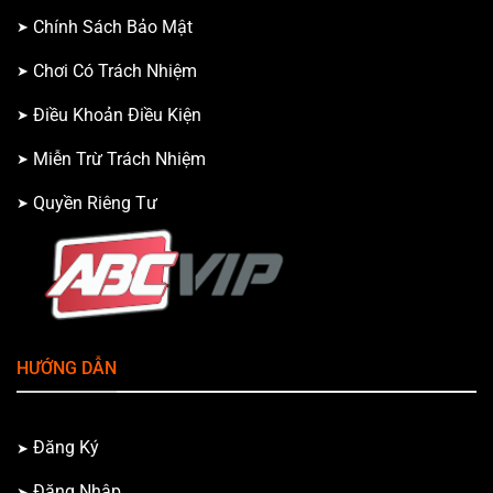
Chính Sách Bảo Mật
Chơi Có Trách Nhiệm
Điều Khoản Điều Kiện
Miễn Trừ Trách Nhiệm
Quyền Riêng Tư
HƯỚNG DẪN
Đăng Ký
Đăng Nhập