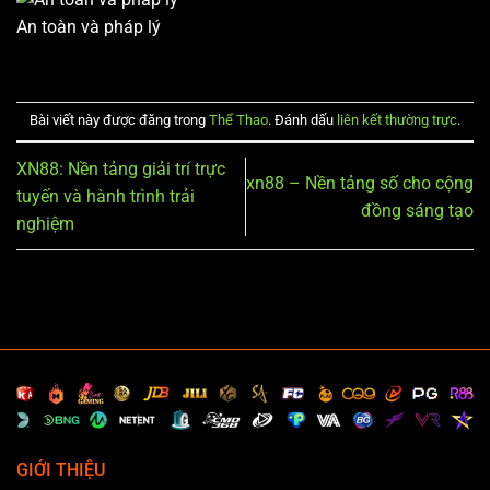
An toàn và pháp lý
Bài viết này được đăng trong
Thể Thao
. Đánh dấu
liên kết thường trực
.
XN88: Nền tảng giải trí trực
xn88 – Nền tảng số cho cộng
tuyến và hành trình trải
đồng sáng tạo
nghiệm
GIỚI THIỆU