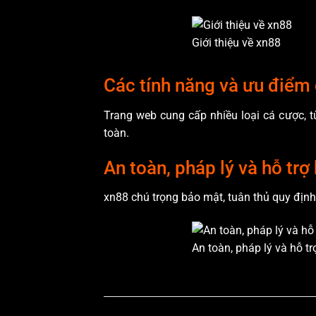
Giới thiệu về xn88
Các tính năng và ưu điểm
Trang web cung cấp nhiều loại cá cược, t
toàn.
An toàn, pháp lý và hỗ tr
xn88 chú trọng bảo mật, tuân thủ quy định
An toàn, pháp lý và hỗ t