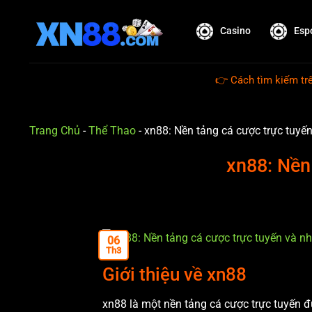
Bỏ
qua
Casino
Esp
nội
dung
👉 Cách tìm kiếm trên Goo
Trang Chủ
-
Thể Thao
-
xn88: Nền tảng cá cược trực tuyế
xn88: Nền
06
Th3
Giới thiệu về xn88
xn88 là một nền tảng cá cược trực tuyến đư