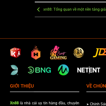
xn88: Tổng quan về một nền tảng giải 
GIỚI THIỆU
VỀ CHÚN
Xn88
là nhà cái uy tín hàng đầu, chuyên
Chính Sá