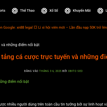
orts
Thể Thao
Xổ Số
Khuyến Mãi
gle: xn88 legal 💥 Lì xì hội viên mới – Lần đầu nạp 50K trở l
n và những điểm nổi bật
 tảng cá cược trực tuyến và những đi
ĐĂNG VÀO
THÁNG 3 6, 2025
BỞI
OBITO SEO
ợc nhiều người dùng trên toàn cầu tin tưởng bởi sự linh hoạt v