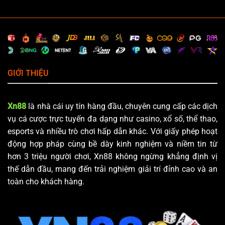
GIỚI THIỆU
Xn88
là nhà cái uy tín hàng đầu, chuyên cung cấp các dịch
vụ cá cược trực tuyến đa dạng như casino, xổ số, thể thao,
esports và nhiều trò chơi hấp dẫn khác. Với giấy phép hoạt
động hợp pháp cùng bề dày kinh nghiệm và niềm tin từ
hơn 3 triệu người chơi, Xn88 không ngừng khẳng định vị
thế dẫn đầu, mang đến trải nghiệm giải trí đỉnh cao và an
toàn cho khách hàng.