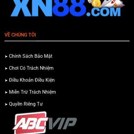
VỀ CHÚNG TÔI
Chính Sách Bảo Mật
Chơi Có Trách Nhiệm
Điều Khoản Điều Kiện
Miễn Trừ Trách Nhiệm
Quyền Riêng Tư