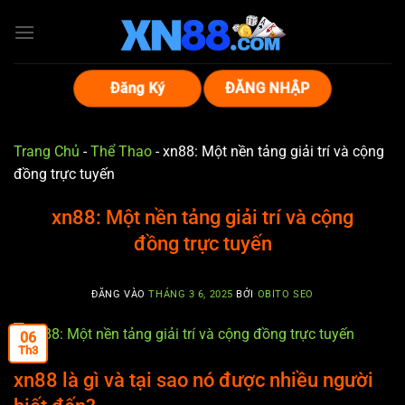
Bỏ
qua
nội
dung
Đăng Ký
ĐĂNG NHẬP
Trang Chủ
-
Thể Thao
-
xn88: Một nền tảng giải trí và cộng
đồng trực tuyến
xn88: Một nền tảng giải trí và cộng
đồng trực tuyến
ĐĂNG VÀO
THÁNG 3 6, 2025
BỞI
OBITO SEO
06
Th3
xn88 là gì và tại sao nó được nhiều người