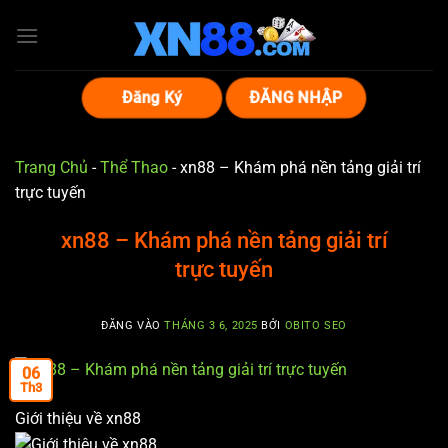
Bỏ
qua
nội
dung
Đăng Ký
ĐĂNG NHẬP
Trang Chủ
-
Thể Thao
-
xn88 – Khám phá nền tảng giải trí
trực tuyến
xn88 – Khám phá nền tảng giải trí
trực tuyến
ĐĂNG VÀO
THÁNG 3 6, 2025
BỞI
OBITO SEO
06
Th3
Giới thiệu về xn88