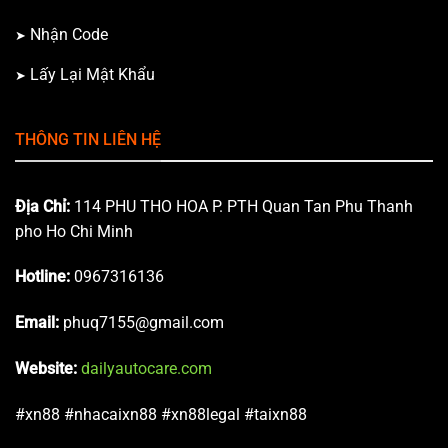
Nhận Code
Lấy Lại Mật Khẩu
THÔNG TIN LIÊN HỆ
Địa Chỉ:
114 PHU THO HOA P. PTH Quan Tan Phu Thanh
pho Ho Chi Minh
Hotline:
0967316136
Email:
phuq7155@gmail.com
Website:
dailyautocare.com
#xn88 #nhacaixn88 #xn88legal #taixn88