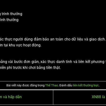
rình thưởng
xác thực người dùng đảm bảo an toàn cho dữ liệu và giao dịch
n tại khu vực hoạt động.
ằng vài bước đơn giản, xác thực danh tính và liên kết phương 
ễn phí trước khi chơi bằng tiền thật.
Bài viết này được đăng trong
Thể Thao
. Đánh dấu
liên kết thường trực
.
àn và hấp dẫn
XN88 là