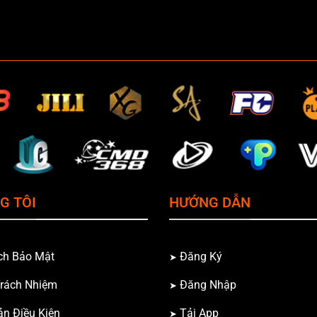
G TÔI
HƯỚNG DẪN
ch Bảo Mật
Đăng Ký
Trách Nhiệm
Đăng Nhập
ản Điều Kiện
Tải App