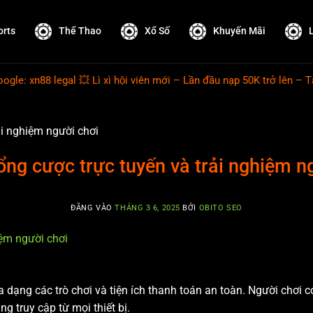
orts
Thể Thao
Xổ Số
Khuyến Mãi
xn88 legal 💥 Lì xì hội viên mới – Lần đầu nạp 50K trở lên – T
ải nghiệm người chơi
ng cược trực tuyến và trải nghiệm n
ĐĂNG VÀO
THÁNG 3 6, 2025
BỞI
OBITO SEO
 dạng các trò chơi và tiện ích thanh toán an toàn. Người chơi có
ng truy cập từ mọi thiết bị.