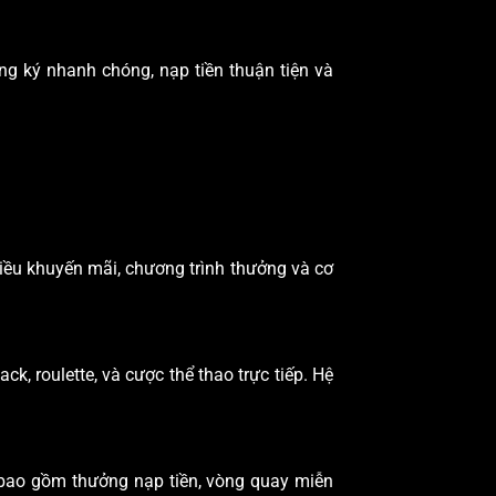
g ký nhanh chóng, nạp tiền thuận tiện và
iều khuyến mãi, chương trình thưởng và cơ
ck, roulette, và cược thể thao trực tiếp. Hệ
 bao gồm thưởng nạp tiền, vòng quay miễn