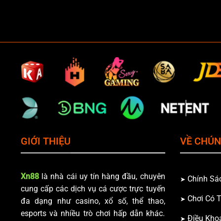
GIỚI THIỆU
VỀ CHÚN
Xn88
là nhà cái uy tín hàng đầu, chuyên
Chính Sá
cung cấp các dịch vụ cá cược trực tuyến
Chơi Có 
đa dạng như casino, xổ số, thể thao,
esports và nhiều trò chơi hấp dẫn khác.
Điều Kho