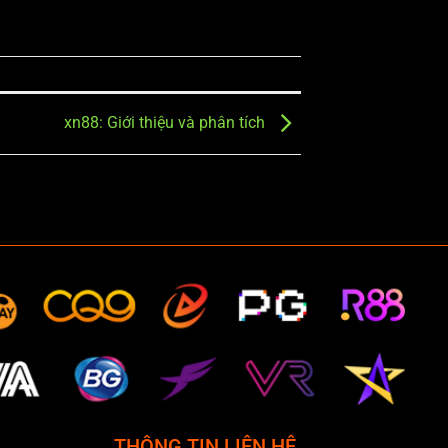
xn88: Giới thiệu và phân tích
THÔNG TIN LIÊN HỆ