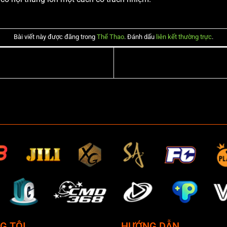
Bài viết này được đăng trong
Thể Thao
. Đánh dấu
liên kết thường trực
.
G TÔI
HƯỚNG DẪN