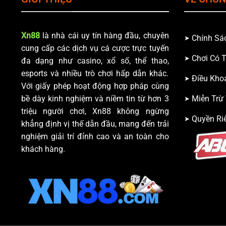
Xn88
là nhà cái uy tín hàng đầu, chuyên
Chính Sá
cung cấp các dịch vụ cá cược trực tuyến
Chơi Có 
đa dạng như casino, xổ số, thể thao,
esports và nhiều trò chơi hấp dẫn khác.
Điều Kho
Với giấy phép hoạt động hợp pháp cùng
Miễn Trừ
bề dày kinh nghiệm và niềm tin từ hơn 3
triệu người chơi, Xn88 không ngừng
Quyền Ri
khẳng định vị thế dẫn đầu, mang đến trải
nghiệm giải trí đỉnh cao và an toàn cho
khách hàng.