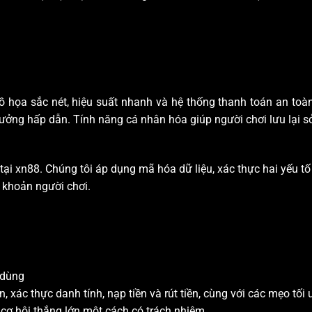
ồ họa sắc nét, hiệu suất nhanh và hệ thống thanh toán an toàn
 thưởng hấp dẫn. Tính năng cá nhân hóa giúp người chơi lưu lại 
 tại xn88. Chúng tôi áp dụng mã hóa dữ liệu, xác thực hai yếu t
 khoản người chơi.
 dùng
xác thực danh tính, nạp tiền và rút tiền, cùng với các mẹo tối 
cơ hội thắng lớn một cách có trách nhiệm.