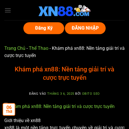
Bỏ
qua
nội
dung
Đăng Ký
ĐĂNG NHẬP
Trang Chủ
-
Thể Thao
-
Khám phá xn88: Nền tảng giải trí và
cược trực tuyến
Khám phá xn88: Nền tảng giải trí và
cược trực tuyến
ĐĂNG VÀO
THÁNG 3 6, 2025
BỞI
OBITO SEO
06
Th3
Giới thiệu về xn88
xn88 là một nền tảng trực tuyến chuyên về giải trí và cược