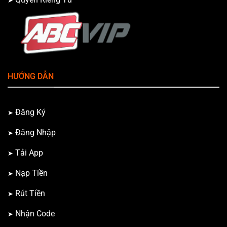
HƯỚNG DẪN
Đăng Ký
Đăng Nhập
Tải App
Nạp Tiền
Rút Tiền
Nhận Code