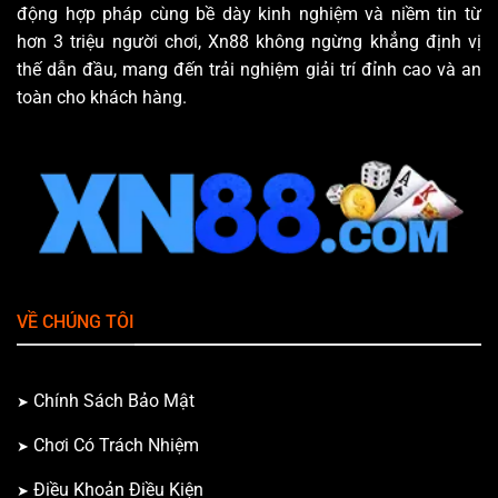
động hợp pháp cùng bề dày kinh nghiệm và niềm tin từ
hơn 3 triệu người chơi, Xn88 không ngừng khẳng định vị
thế dẫn đầu, mang đến trải nghiệm giải trí đỉnh cao và an
toàn cho khách hàng.
VỀ CHÚNG TÔI
Chính Sách Bảo Mật
Chơi Có Trách Nhiệm
Điều Khoản Điều Kiện