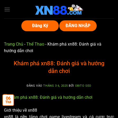
Bỏ
qua
nội
dung
Đăng Ký
ĐĂNG NHẬP
Trang Chủ
-
Thể Thao
-
Khám phá xn88: Đánh giá và
hướng dẫn chơi
Khám phá xn88: Đánh giá và hướng
dẫn chơi
ĐĂNG VÀO
THÁNG 3 6, 2025
BỞI
OBITO SEO
06
Th3
Giới thiệu về xn88
xn88 là nền tảng chơi game livestream và cá cược trực