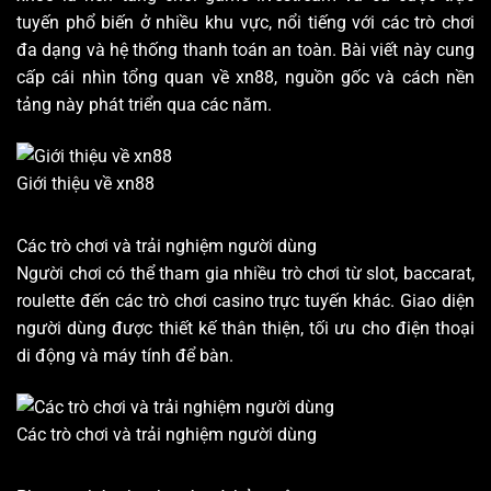
tuyến phổ biến ở nhiều khu vực, nổi tiếng với các trò chơi
đa dạng và hệ thống thanh toán an toàn. Bài viết này cung
cấp cái nhìn tổng quan về xn88, nguồn gốc và cách nền
tảng này phát triển qua các năm.
Giới thiệu về xn88
Các trò chơi và trải nghiệm người dùng
Người chơi có thể tham gia nhiều trò chơi từ slot, baccarat,
roulette đến các trò chơi casino trực tuyến khác. Giao diện
người dùng được thiết kế thân thiện, tối ưu cho điện thoại
di động và máy tính để bàn.
Các trò chơi và trải nghiệm người dùng