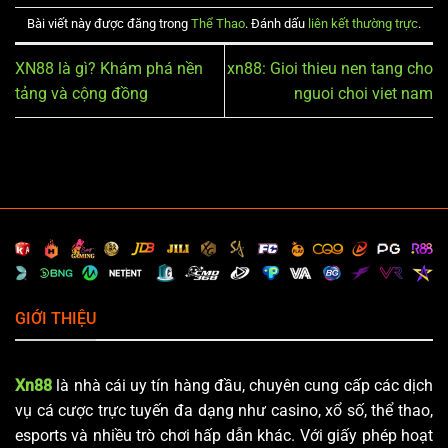
Bài viết này được đăng trong
Thể Thao
. Đánh dấu
liên kết thường trực
.
XN88 là gì? Khám phá nền
xn88: Gioi thieu nen tang cho
tảng và cộng đồng
nguoi choi viet nam
GIỚI THIỆU
Xn88
là nhà cái uy tín hàng đầu, chuyên cung cấp các dịch
vụ cá cược trực tuyến đa dạng như casino, xổ số, thể thao,
esports và nhiều trò chơi hấp dẫn khác. Với giấy phép hoạt