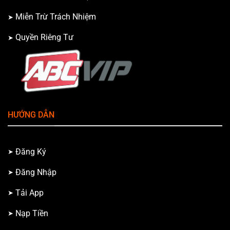
Miễn Trừ Trách Nhiệm
Quyền Riêng Tư
HƯỚNG DẪN
Đăng Ký
Đăng Nhập
Tải App
Nạp Tiền