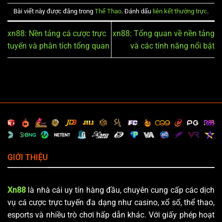
Bài viết này được đăng trong
Thể Thao
. Đánh dấu
liên kết thường trực
.
xn88: Nền tảng cá cược trực
xn88: Tổng quan về nền tảng
tuyến và phân tích tổng quan
và các tính năng nổi bật
GIỚI THIỆU
Xn88
là nhà cái uy tín hàng đầu, chuyên cung cấp các dịch
vụ cá cược trực tuyến đa dạng như casino, xổ số, thể thao,
esports và nhiều trò chơi hấp dẫn khác. Với giấy phép hoạt