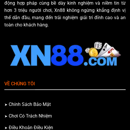
động hợp pháp cùng bề dày kinh nghiệm và niềm tin từ
hơn 3 triệu người chơi, Xn88 không ngừng khẳng định vị
thế dẫn đầu, mang đến trải nghiệm giải trí đỉnh cao và an
toàn cho khách hàng.
VỀ CHÚNG TÔI
Chính Sách Bảo Mật
Chơi Có Trách Nhiệm
Điều Khoản Điều Kiện