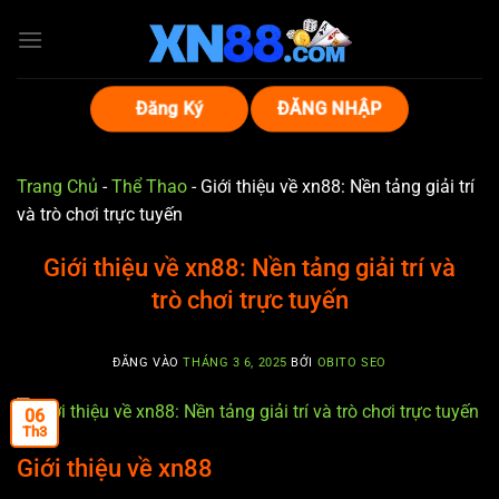
Bỏ
qua
nội
dung
Đăng Ký
ĐĂNG NHẬP
Trang Chủ
-
Thể Thao
-
Giới thiệu về xn88: Nền tảng giải trí
và trò chơi trực tuyến
Giới thiệu về xn88: Nền tảng giải trí và
trò chơi trực tuyến
ĐĂNG VÀO
THÁNG 3 6, 2025
BỞI
OBITO SEO
06
Th3
Giới thiệu về xn88